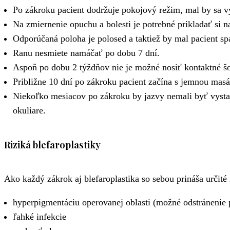
Po zákroku pacient dodržuje pokojový režim, mal by sa vy
Na zmiernenie opuchu a bolesti je potrebné prikladať si n
Odporúčaná poloha je polosed a taktiež by mal pacient sp
Ranu nesmiete namáčať po dobu 7 dní.
Aspoň po dobu 2 týždňov nie je možné nosiť kontaktné š
Približne 10 dní po zákroku pacient začína s jemnou masá
Niekoľko mesiacov po zákroku by jazvy nemali byť vysta
okuliare.
Riziká blefaroplastiky
Ako každý zákrok aj blefaroplastika so sebou prináša určité 
hyperpigmentáciu operovanej oblasti (možné odstránenie 
ľahké infekcie