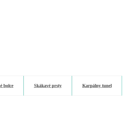
é bolce
Skákavé prsty
Karpálny tunel