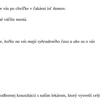
 vás po chvíľke v čakárni ísť domov.
né väčšie mestá.
gie, koľko na vás majú vyhradeného času a ako sa o vás
dbornej konzultácii s naším lekárom, ktorý vysvetlí celý