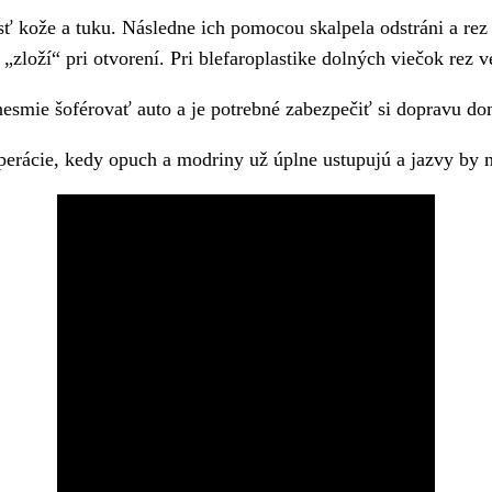
ť kože a tuku. Následne ich pomocou skalpela odstráni a rez
 „zloží“ pri otvorení. Pri blefaroplastike dolných viečok rez
nesmie šoférovať auto a je potrebné zabezpečiť si dopravu d
perácie, kedy opuch a modriny už úplne ustupujú a jazvy by m