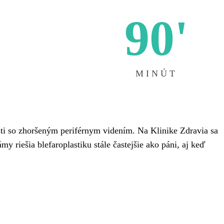
90'
MINÚT
sti so zhoršeným periférnym videním. Na Klinike Zdravia sa
y riešia blefaroplastiku stále častejšie ako páni, aj keď