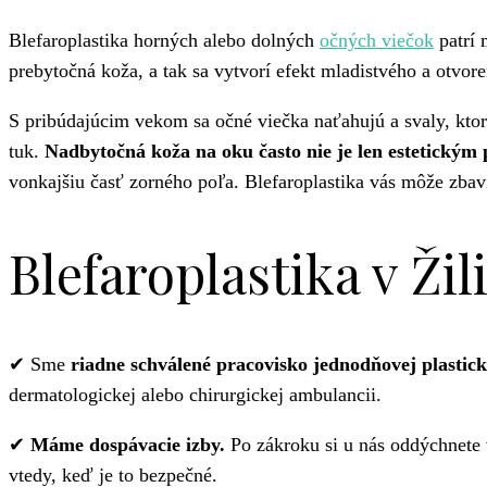
Blefaroplastika horných alebo dolných
očných viečok
patrí 
prebytočná koža, a tak sa vytvorí efekt mladistvého a otvor
S pribúdajúcim vekom sa očné viečka naťahujú a svaly, kto
tuk.
Nadbytočná koža na oku často nie je len estetickým
vonkajšiu časť zorného poľa. Blefaroplastika vás môže zba
Blefaroplastika v Žil
✔ Sme
riadne schválené pracovisko jednodňovej plastick
dermatologickej alebo chirurgickej ambulancii.
✔
Máme dospávacie izby.
Po zákroku si u nás oddýchnete 
vtedy, keď je to bezpečné.