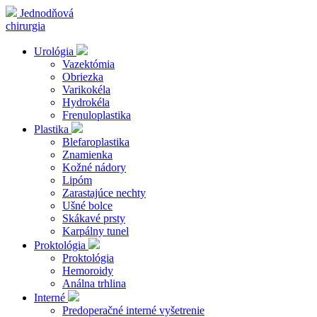
Jednodňová
chirurgia
Urológia
Vazektómia
Obriezka
Varikokéla
Hydrokéla
Frenuloplastika
Plastika
Blefaroplastika
Znamienka
Kožné nádory
Lipóm
Zarastajúce nechty
Ušné bolce
Skákavé prsty
Karpálny tunel
Proktológia
Proktológia
Hemoroidy
Análna trhlina
Interné
Predoperačné interné vyšetrenie