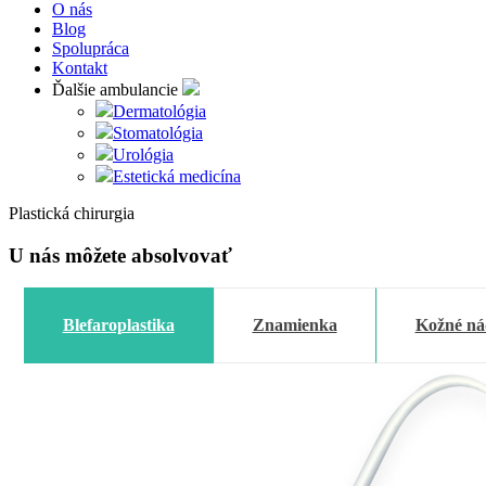
O nás
Blog
Spolupráca
Kontakt
Ďalšie ambulancie
Dermatológia
Stomatológia
Urológia
Estetická medicína
Plastická chirurgia
U nás môžete
absolvovať
Blefaroplastika
Znamienka
Kožné ná