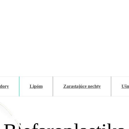
dory
Lipóm
Zarastajúce nechty
Ušn