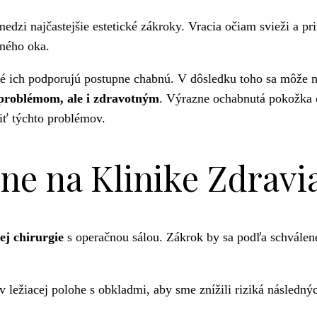
medzi najčastejšie estetické zákroky. Vracia očiam svieži a p
eného oka.
ré ich podporujú postupne chabnú. V dôsledku toho sa môže 
 problémom, ale i zdravotným
. Výrazne ochabnutá pokožka o
viť týchto problémov.
ine na Klinike Zdravi
ej chirurgie
s operačnou sálou. Zákrok by sa podľa schválen
v ležiacej polohe s obkladmi, aby sme znížili riziká násled