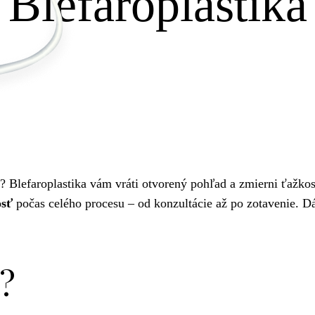
Blefaroplastika
? Blefaroplastika vám vráti otvorený pohľad a zmierni ťažko
osť
počas celého procesu – od konzultácie až po zotavenie. Dám
.
a?