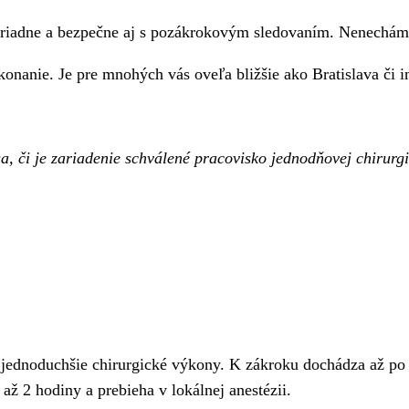
oriadne a bezpečne aj s pozákrokovým sledovaním. Nenecháme
konanie. Je pre mnohých vás oveľa bližšie ako Bratislava či i
sa, či je zariadenie schválené pracovisko jednodňovej chirur
 jednoduchšie chirurgické výkony. K zákroku dochádza až po o
 až 2 hodiny a prebieha v lokálnej anestézii.