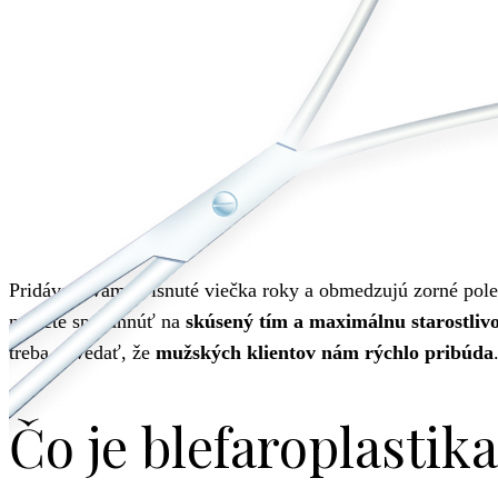
Pridávajú vám ovisnuté viečka roky a obmedzujú zorné pole
môžete spoľahnúť na
skúsený tím a maximálnu starostliv
treba povedať, že
mužských klientov nám rýchlo pribúda
Čo je blefaroplastik