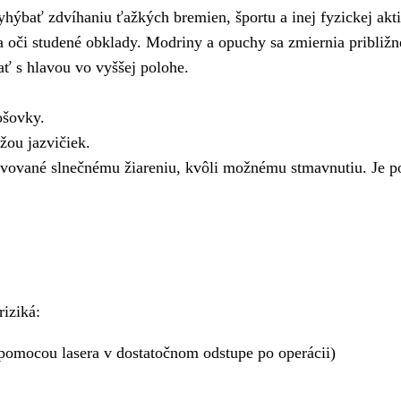
hýbať zdvíhaniu ťažkých bremien, športu a inej fyzickej akti
a oči studené obklady. Modriny a opuchy sa zmiernia približn
ať s hlavou vo vyššej polohe.
ošovky.
žou jazvičiek.
vované slnečnému žiareniu, kvôli možnému stmavnutiu. Je po
riziká:
pomocou lasera v dostatočnom odstupe po operácii)