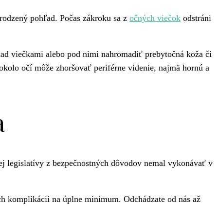
rirodzený pohľad. Počas zákroku sa z
očných viečok
odstráni
nad viečkami alebo pod nimi nahromadiť prebytočná koža či
kolo očí môže zhoršovať periférne videnie, najmä hornú a
a
ej legislatívy z bezpečnostných dôvodov nemal vykonávať v
ných komplikácii na úplne minimum. Odchádzate od nás až