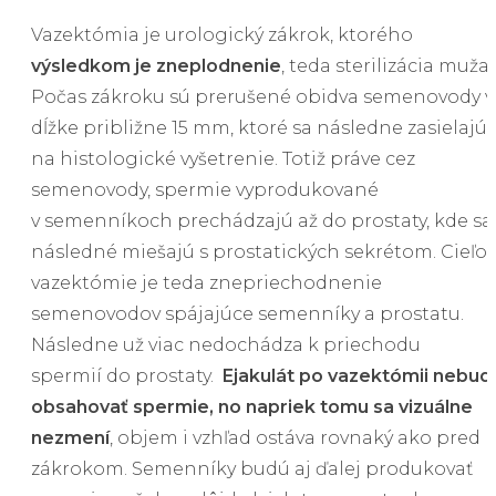
Vazektómia je urologický zákrok, ktorého
výsledkom je zneplodnenie
, teda sterilizácia muža.
Počas zákroku sú prerušené obidva semenovody v
dĺžke približne 15 mm, ktoré sa následne zasielajú
na histologické vyšetrenie. Totiž práve cez
semenovody, spermie vyprodukované
v semenníkoch prechádzajú až do prostaty, kde sa
následné miešajú s prostatických sekrétom. Cieľ
vazektómie je teda znepriechodnenie
semenovodov spájajúce semenníky a prostatu.
Následne už viac nedochádza k priechodu
spermií do prostaty.
Ejakulát po vazektómii nebud
obsahovať spermie, no napriek tomu sa vizuálne
nezmení
, objem i vzhľad ostáva rovnaký ako pred
zákrokom. Semenníky budú aj ďalej produkovať