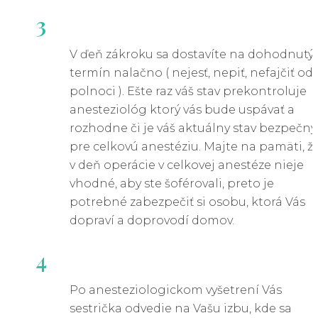
3
V ďeň zákroku sa dostavíte na dohodnutý
termín nalačno ( nejesť, nepiť, nefajčiť od
polnoci ). Ešte raz váš stav prekontroluje
anesteziológ ktorý vás bude uspávať a
rozhodne či je váš aktuálny stav bezpečný
pre celkovú anestéziu. Majte na pamäti, ž
v deň operácie v celkovej anestéze nieje
vhodné, aby ste šoférovali, preto je
potrebné zabezpečiť si osobu, ktorá Vás
dopraví a doprovodí domov.
4
Po anesteziologickom vyšetrení Vás
sestrička odvedie na Vašu izbu, kde sa