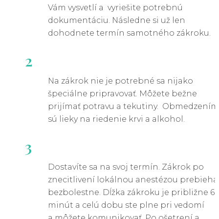
Vám vysvetlí a vyriešite potrebnú
dokumentáciu. Následne si už len
dohodnete termín samotného zákroku.
2
Na zákrok nie je potrebné sa nijako
špeciálne pripravovať. Môžete bežne
prijímať potravu a tekutiny. Obmedzením
sú lieky na riedenie krvi a alkohol.
3
Dostavíte sa na svoj termín. Zákrok po
znecitlivení lokálnou anestézou prebieha
bezbolestne. Dĺžka zákroku je približne 6
minút a celú dobu ste plne pri vedomí
a môžete komunikovať. Po ošetrení a