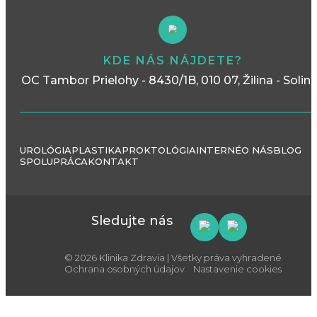
KDE NÁS NÁJDETE?
OC Tambor Prielohy - 8430/1B, 010 07, Žilina - Solin
UROLÓGIA
PLASTIKA
PROKTOLÓGIA
INTERNÉ
O NÁS
BLOG
SPOLUPRÁCA
KONTAKT
Sledujte nás
© 2026 Klinika Zdravia | Všetky práva vyhradené
Ochrana osobných údajov
Nastavenie cookies