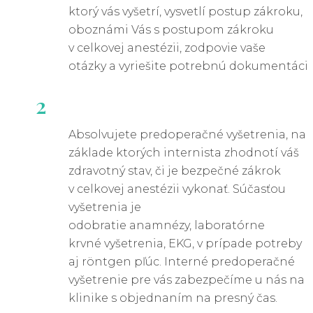
ktorý vás vyšetrí, vysvetlí postup zákroku,
oboznámi Vás s postupom zákroku
v celkovej anestézii, zodpovie vaše
otázky a vyriešite potrebnú dokumentáciu
2
Absolvujete predoperačné vyšetrenia, na
základe ktorých internista zhodnotí váš
zdravotný stav, či je bezpečné zákrok
v celkovej anestézii vykonať. Súčasťou
vyšetrenia je
odobratie anamnézy, laboratórne
krvné vyšetrenia, EKG, v prípade potreby
aj röntgen pľúc. Interné predoperačné
vyšetrenie pre vás zabezpečíme u nás na
klinike s objednaním na presný čas.