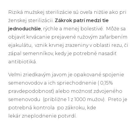
Riziká mužskej sterilizácie sú oveľa nižšie ako pri
ženskej sterilizácii.
Zákrok patrí medzi tie
jednoduchšie
, rýchle a menej bolestivé. Môže sa
objaviť krvácanie prejavené ružovým zafarbením
ejakulátu, vznik krvnej zrazeniny v oblasti rezu, či
zápal semenníkov, kedy je potrebné nasadiť
antibiotiká.
Veľmi zriedkavým javom je opakované spojenie
semenovodov a ich spriechodnenie ( 0,15%
pravdepodobnosť) alebo možnosť zdvojeného
semenovodu (približne 1 z 1000 mužov). Preto je
potrebná kontrola po zákroku, kde
lekár zneplodnenie potvrdí.