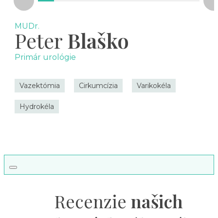
MUDr.
Peter
Blaško
Primár urológie
Vazektómia
Cirkumcízia
Varikokéla
Hydrokéla
Recenzie
našich