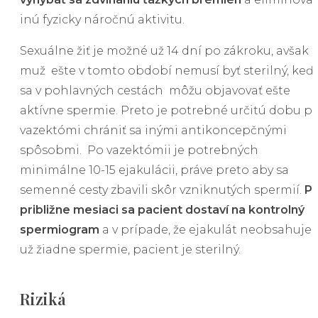
inú fyzicky náročnú aktivitu.
Sexuálne žiť je možné už 14 dní po zákroku, avšak
muž ešte v tomto období nemusí byť sterilný, keď
sa v pohlavných cestách môžu objavovať ešte
aktívne spermie. Preto je potrebné určitú dobu p
vazektómi chrániť sa inými antikoncepčnými
spôsobmi. Po vazektómii je potrebných
minimálne 10-15 ejakulácii, práve preto aby sa
semenné cesty zbavili skôr vzniknutých spermií.
P
približne mesiaci sa pacient dostaví na kontrolný
spermiogram
a v prípade, že ejakulát neobsahuje
už žiadne spermie, pacient je sterilný.
Riziká