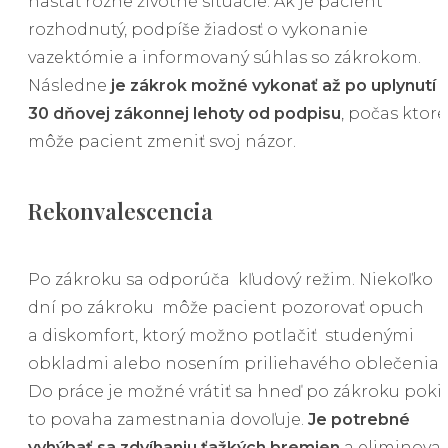
nastať rôzne životné situácie. Ak je pacient
rozhodnutý, podpíše žiadosť o vykonanie
vazektómie a informovaný súhlas so zákrokom.
Následne
je zákrok možné vykonať až po uplynutí
30 dňovej zákonnej lehoty od podpisu
, počas ktore
môže pacient zmeniť svoj názor.
Rekonvalescencia
Po zákroku sa odporúča kľudový režim. Niekoľko
dní po zákroku môže pacient pozorovať opuch
a diskomfort, ktorý možno potlačiť studenými
obkladmi alebo nosením priliehavého oblečenia.
Do práce je možné vrátiť sa hneď po zákroku pokia
to povaha zamestnania dovoľuje.
Je potrebné
vyhýbať sa zdvíhaniu ťažkých bremien
a eliminova