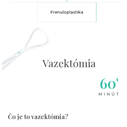
Frenuloplastika
Vazektómia
60'
MINÚT
Čo je to vazektómia?