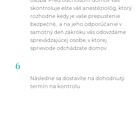
osoba. Pred odchodom domov Vás
skontroluje ešte váš anestéziológ, ktorý
rozhodne kedy je vaše prepustenie
bezpečné, a na jeho odporúčanie v
samotný deň zákroku vás odovzdáme
sprevádzajúcej osobe, v ktorej
sprievode odchádzate domov.
6
Následne sa dostavíte na dohodnutý
termín na kontrolu.