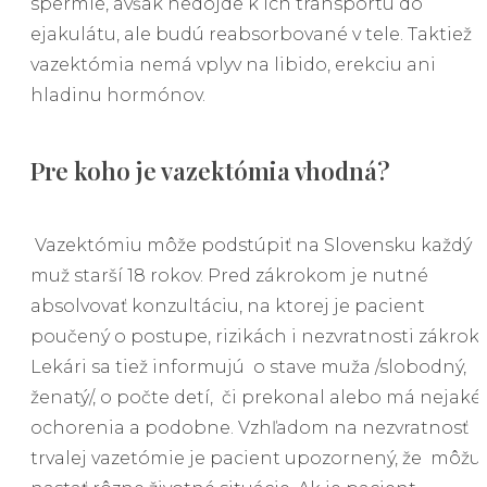
spermie, avšak nedôjde k ich transportu do
ejakulátu, ale budú reabsorbované v tele. Taktiež
vazektómia nemá vplyv na libido, erekciu ani
hladinu hormónov.
Pre koho je vazektómia vhodná?
Vazektómiu môže podstúpiť na Slovensku každý
muž starší 18 rokov. Pred zákrokom je nutné
absolvovať konzultáciu, na ktorej je pacient
poučený o postupe, rizikách i nezvratnosti zákroku
Lekári sa tiež informujú o stave muža /slobodný,
ženatý/, o počte detí, či prekonal alebo má nejaké
ochorenia a podobne. Vzhľadom na nezvratnosť
trvalej vazetómie je pacient upozornený, že môžu