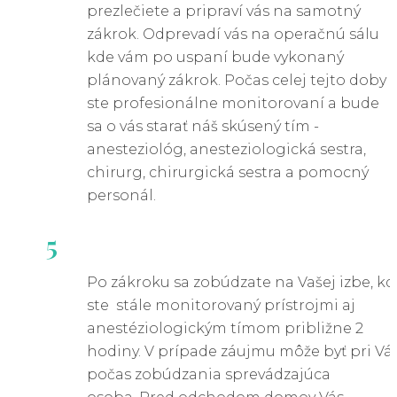
prezlečiete a pripraví vás na samotný
zákrok. Odprevadí vás na operačnú sálu
kde vám po uspaní bude vykonaný
plánovaný zákrok. Počas celej tejto doby
ste profesionálne monitorovaní a bude
sa o vás starať náš skúsený tím -
anesteziológ, anesteziologická sestra,
chirurg, chirurgická sestra a pomocný
personál.
5
Po zákroku sa zobúdzate na Vašej izbe, kd
ste stále monitorovaný prístrojmi aj
anestéziologickým tímom približne 2
hodiny. V prípade záujmu môže byť pri Vá
počas zobúdzania sprevádzajúca