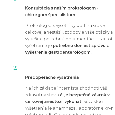
Konzultácia s naším proktológom -
chirurgom špecialistom
Proktológ vás vyšetrí, vysvetlí zákrok v
celkovej anestézii, zodpovie vaše otázky a
vyriešite potrebnú dokumentáciu. Na tot
vyšetrenie je
potrebné doniesť správu z
vyšetrenia gastroenterológom.
2
Predoperačné vyšetrenia
Na ich základe internista zhodnotí váš
zdravotný stav a
či je bezpečné zákrok v
celkovej anestézii vykonať.
Súčasťou
vyšetrenia je anamnéza, laboratórne krvn
vyšetrenia, EKG, v prípade potreby aj