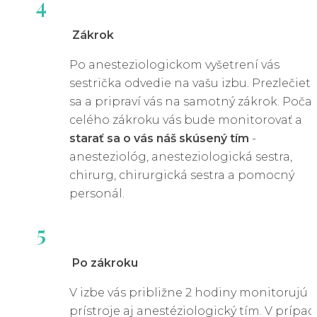
4
Zákrok
Po anesteziologickom vyšetrení vás
sestrička odvedie na vašu izbu. Prezlečiet
sa a pripraví vás na samotný zákrok. Poča
celého zákroku vás bude monitorovať a
starať sa o vás náš skúsený tím
-
anesteziológ, anesteziologická sestra,
chirurg, chirurgická sestra a pomocný
personál.
5
Po zákroku
V izbe vás približne 2 hodiny monitorujú
prístroje aj anestéziologický tím. V prípad