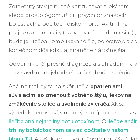
Zdravotný stav je nutné konzultovať s lekárom
alebo proktológom už pri prvých príznakoch,
bolestiach a pocitoch diskomfortu. Ak trhlina
prejde do chronicity (doba trvania nad 1 mesiac) ,
bude jej liečba komplikovanejšia, bolestivejšia a v
konečnom dôsledku aj finančne náročnejšia.
Odborník určí presnú diagnózu a s ohľadom na vá
stav navrhne najvhodnejšiu liečebnú stratégiu.
Análne trhliny sa najskôr liečia
opatreniami
súvisiacimi so zmenou životného štýlu, liekov na
zmäkčenie stolice a uvoľnenie zvierača
. Ak sa
výsledok nedostaví, v mnohých prípadoch sa nasa
liečba análnej trhliny botulotoxínom
. O
liečbe análn
trhliny botulotoxínom sa viac dočítate v našom
blogu TU.
Ak však tento typ liečby neprináša želan