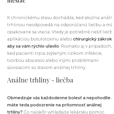
mesiac
K chronickému stavu dochádza, keď akútna análn
trhlinou neodpovedá na odporúčanú liečbu a má
opakovane sa vracia. Vtedy je potrebné riešiť liečb
aplikáciou botulotoxínu alebo
chirurgický zákrok,
aby sa vám rýchlo uľavilo
. Rovnako aj v prípadoch,
keď pacienti trpia zvýšeným rizikom infekcie,
tvorbou abscesov alebo inými problémami
súvisiacimi so stavom análnej trhliny.
Análne trhliny - liečba
Obmedzuje vás každodenne bolesť a nepohodlie a
máte teda podozrenie na prítomnosť análnej
trhliny?
Čo najskôr vyhľadajte lekársku pomoc.