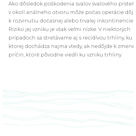
Ako dôsledok poškodenia svalov svalového prsteň
v okolí análneho otvoru môže počas operácie dôjs
k rozvinutiu dočasnej alebo trvalej inkontinencie.
Riziko jej vzniku je však veľmi nízke. V niektorých
prípadoch sa stretávame aj s recidívou trhliny, ku
ktorej dochádza najmä vtedy, ak nedôjde k zmene
príčin, ktoré pôvodne viedli ku vzniku trhliny.