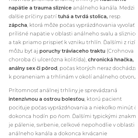
napätie a trauma sliznice
análneho kanála. Medzi
ďalšie príčiny patrí
tuhá a tvrdá stolica,
resp.
zápcha
, ktorá môže počas vyprázdňovania vyvolať
prílišné napätie v oblasti análneho svalu a sliznice
a tak priamo prispieť k vzniku trhlín. Ďalšími z rizí
môžu byť aj
poruchy tráviaceho traktu
(Crohnova
choroba či ulcerózna kolitída),
chronická hnačka,
análny sex či pôrod
, počas ktorých neraz dochádza
k poraneniam a trhlinám v okolí análneho otvoru.
Prítomnosť análnej trhliny je sprevádzaná
intenzívnou a ostrou bolesťou
, ktorú pacient
pociťuje počas vyprázdňovania a niekoľko minút č
dokonca hodín po ňom. Ďalšími typickými znakmi
je pálenie, svrbenie, celkové nepohodlie v oblasti
análneho kanála a dokonca krvácanie