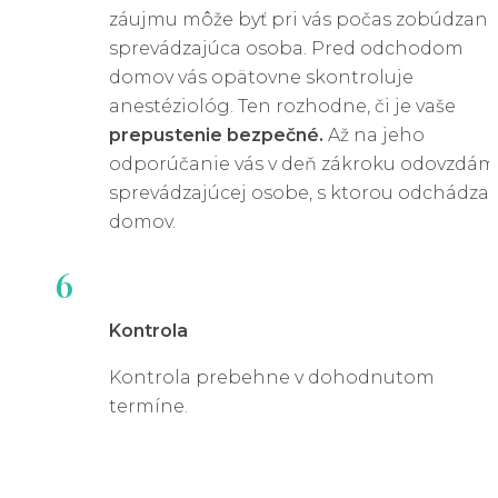
záujmu môže byť pri vás počas zobúdzani
sprevádzajúca osoba. Pred odchodom
domov vás opätovne skontroluje
anestéziológ. Ten rozhodne, či je vaše
prepustenie bezpečné.
Až na jeho
odporúčanie vás v deň zákroku odovzdám
sprevádzajúcej osobe, s ktorou odchádza
domov.
6
Kontrola
Kontrola prebehne v dohodnutom
termíne.