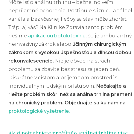
Môže ísť o análnu trhlinu – bežné, no veľmi
nepríjemné ochorenie. Postihuje sliznicu análne
kanála a bez včasnej liečby sa stav môže zhoršiť.
Trápi aj vás? Na Klinike Zdravia tento problém
riešime
aplikáciou botulotoxínu
, čo je ambulantný
neinvazívny zákrok alebo
účinným chirurgickým
zákrokom s vysokou úspešnosťou a dlhšou dobou
rekonvalescencie.
Nie je dôvod na strach -
problému sa zbavíte bez stresu za jeden deň.
Diskrétne v čistom a príjemnom prostredí s
individuálnym ľudským prístupom.
Nečakajte a
riešte problém skôr, než sa análna trhlina premení
na chronický problém. Objednajte sa ku nám na
proktologické vyšetrenie.
Ak si potrebujete prečítať o análnej trhline viac,