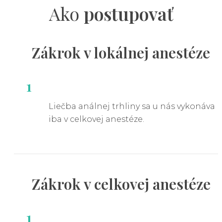
Ako
postupovať
Zákrok v
lokálnej
anestéze
1
Liečba análnej trhliny sa u nás vykonáva
iba v celkovej anestéze.
Zákrok v
celkovej
anestéze
1