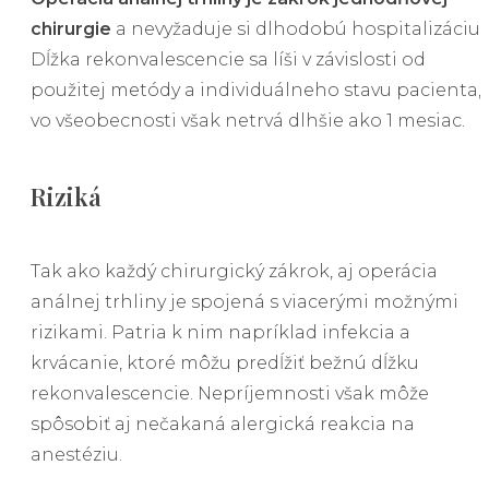
chirurgie
a nevyžaduje si dlhodobú hospitalizáciu.
Dĺžka rekonvalescencie sa líši v závislosti od
použitej metódy a individuálneho stavu pacienta,
vo všeobecnosti však netrvá dlhšie ako 1 mesiac.
Riziká
Tak ako každý chirurgický zákrok, aj operácia
análnej trhliny je spojená s viacerými možnými
rizikami. Patria k nim napríklad infekcia a
krvácanie, ktoré môžu predĺžiť bežnú dĺžku
rekonvalescencie. Nepríjemnosti však môže
spôsobiť aj nečakaná alergická reakcia na
anestéziu.