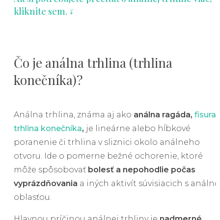
kliknite sem. ↓
Čo je análna trhlina (trhlina
konečníka)?
Análna trhlina, známa aj ako
análna ragáda,
fisura
,
trhlina konečníka
,
je lineárne alebo hĺbkové
poranenie či trhlina v sliznici okolo análneho
otvoru. Ide o pomerne bežné ochorenie, ktoré
môže spôsobovať
bolesť a nepohodlie počas
vyprázdňovania
a iných aktivít súvisiacich s análn
oblasťou.
Hlavnou príčinou análnej trhliny je
nadmerné