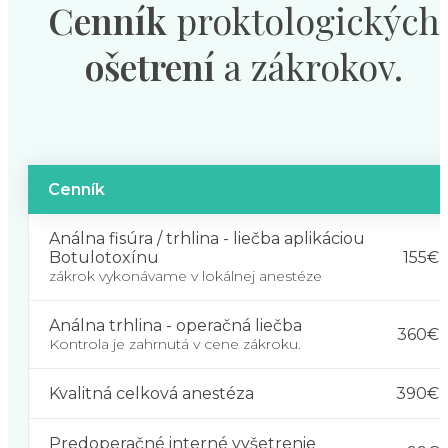
Cenník
proktologických
ošetrení
a zákrokov.
Cenník
Análna fisúra / trhlina - liečba aplikáciou
155€
Botulotoxínu
zákrok vykonávame v lokálnej anestéze
Análna trhlina - operačná liečba
360€
Kontrola je zahrnutá v cene zákroku.
Kvalitná celková anestéza
390€
Predoperačné interné vyšetrenie