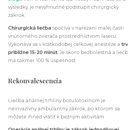
výsledky, je nevyhnutné podstúpiť chirurgický
zákrok.
Chirurgická liečba
spočíva v narezaní malej časti
vnútorného zvierača prostredníctvom laseru.
Vykonáva sa v krátkodobej celkovej anestéze a
trv
približne 15-20 minút
. Je skoro bezbolestná a liečb
má takmer 100 % úspešnosť.
Rekonvalescencia
Liečba análnej trhliny botulotoxínom je
neinvazívny ambulantný zákrok, po ktorom sa
môžete ihneď vrátiť k bežným aktivitám.
Operácia análnej trhliny je zákrok jednodňovej