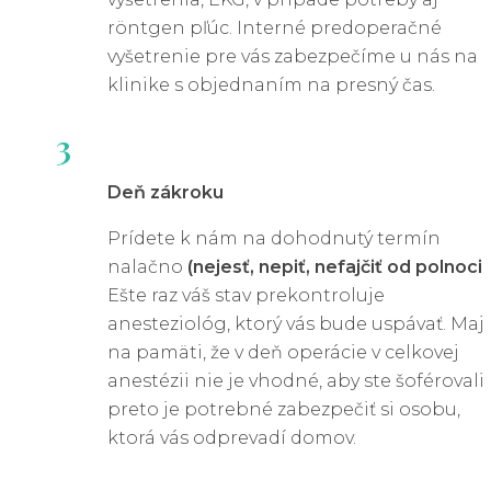
röntgen pľúc. Interné predoperačné
vyšetrenie pre vás zabezpečíme u nás na
klinike s objednaním na presný čas.
3
Deň zákroku
Prídete k nám na dohodnutý termín
nalačno
(nejesť, nepiť, nefajčiť od polnoci)
.
Ešte raz váš stav prekontroluje
anesteziológ, ktorý vás bude uspávať. Maj
na pamäti, že v deň operácie v celkovej
anestézii nie je vhodné, aby ste šoférovali,
preto je potrebné zabezpečiť si osobu,
ktorá vás odprevadí domov.