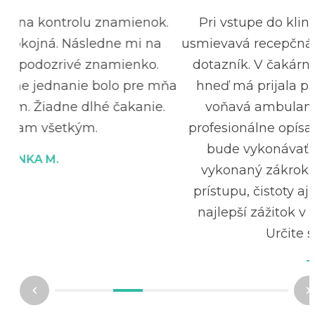
k.
Pri vstupe do kliniky Vás privíta veľmi milá
usmievavá recepčná nechá vás vyplniť kratuč
dotazník. V čakárni som strávil asi 3 minútky
mňa
hneď má prijala pani doktorka. Krásna čistá
.
voňavá ambulancia pani doktorka veľmi
profesionálne opísala a vysvetlila zákrok ktor
bude vykonávať. Absolútne bezbolestne
vykonaný zákrok. Za mna z pohľadu času,
prístupu, čistoty aj vykonanej operácie zatiaľ
najlepší zážitok v zdravotníckom zariadení.
Určite sa opäť vrátim!
TOM VYS