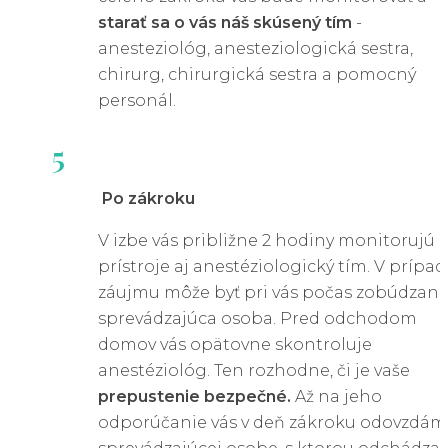
Spôsob liečby análnej fisúry závisí od závažnosti
starať sa o vás náš skúsený tím
-
stavu a od formy ochorenia (akútna, chronická).
anesteziológ, anesteziologická sestra,
chirurg, chirurgická sestra a pomocný
personál.
Konzervatívna liečba
5
✔ Zmena stravy
- zvýšenie príjmu vlákniny pomáh
Po zákroku
zmäkčiť stolicu a zmierňuje tlak na konečník.
V izbe vás približne 2 hodiny monitorujú
✔ Hydratácia
- dostatočné množstvo tekutín
prístroje aj anestéziologický tím. V prípad
zabraňuje zápche a tvorbe suchej stolice.
záujmu môže byť pri vás počas zobúdzani
sprevádzajúca osoba. Pred odchodom
✔ Voľnopredajné lieky
- masti a čapíky s lokálnym
domov vás opätovne skontroluje
anestetikom môžu zmierniť bolesť a zápal.
anestéziológ. Ten rozhodne, či je vaše
prepustenie bezpečné.
Až na jeho
✔ Sedacie kúpele
- teplé kúpele pomáhajú uvoľniť
odporúčanie vás v deň zákroku odovzdám
svaly a podporujú hojenie.