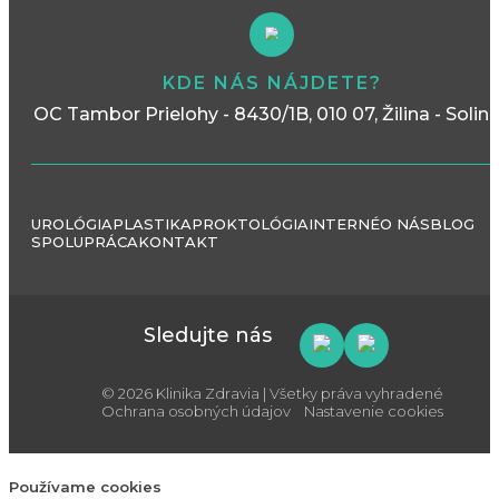
KDE NÁS NÁJDETE?
OC Tambor Prielohy - 8430/1B, 010 07, Žilina - Solin
UROLÓGIA
PLASTIKA
PROKTOLÓGIA
INTERNÉ
O NÁS
BLOG
SPOLUPRÁCA
KONTAKT
Sledujte nás
© 2026 Klinika Zdravia | Všetky práva vyhradené
Ochrana osobných údajov
Nastavenie cookies
Používame cookies