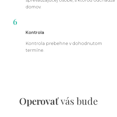
sprevádzajúcej osobe, s ktorou odchádza
domov.
Neinvazívne zákroky
6
✔
Botoxová injekcia
- uvoľňuje análny zvierač a
Kontrola
umožňuje hojenie trhliny.
Kontrola prebehne v dohodnutom
✔ Dilatácia análneho kanála
- zväčšenie análneho
termíne.
otvoru znižuje tlak na sliznicu.
Chirurgická liečba
✔ Laterálna sfinkterotómia
je najbežnejší
Operovať
vás bude
chirurgický zákrok pri chronickej análnej trhline s
vysokou úspešnosťou a pomerne krátkou dobou
rekonvalescencie. Počas zákroku sa nareže malá