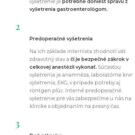
vyšetrenie je
potrebné doniesť správu z
Trhlina na konečníku sa prejavuje nasledovne:
vyšetrenia gastroenterológom.
Ostrá bolesť
pri vyprázdňovaní; môže pretrvávať
2
aj niekoľko hodín po ňom.
Krvácanie z konečníka
- najčastejšie vo forme
Predoperačné vyšetrenia
svetlých červených škvŕn na toaletnom papieri.
Na ich základe internista zhodnotí váš
Svrbenie
a nepríjemný pocit v okolí análneho
zdravotný stav a
či je bezpečné zákrok v
otvoru.
celkovej anestézii vykonať.
Súčasťou
Opuch
alebo pocit napätia v oblasti konečníka.
vyšetrenia je anamnéza, laboratórne krvn
Ak tieto príznaky trvajú dlhšie ako niekoľko týždňo
vyšetrenia, EKG, v prípade potreby aj
röntgen pľúc. Interné predoperačné
môže to byť chronická trhlina v konečníku, ktorá s
vyšetrenie pre vás zabezpečíme u nás na
vyžaduje intenzívnejšiu liečbu.
klinike s objednaním na presný čas.
Keď sa fisúry neriešia, vznikne chronick
3
trhlina v konečníku