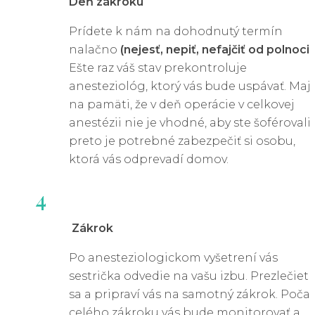
Deň zákroku
Prídete k nám na dohodnutý termín
Análne fisúry sú nepríjemné, ale mnohé z nich sa
nalačno
(nejesť, nepiť, nefajčiť od polnoci)
.
dajú úspešne liečiť konzervatívnymi metódami. Ak
Ešte raz váš stav prekontroluje
však príznaky pretrvávajú alebo sa zhoršujú, je
anesteziológ, ktorý vás bude uspávať. Maj
dôležité vyhľadať lekára. Neliečené trhliny na
na pamäti, že v deň operácie v celkovej
konečníku sa ľahko rozvinú do chronického stavu,
anestézii nie je vhodné, aby ste šoférovali,
čo môže viesť k vzniku infekcií, abscesov či k
preto je potrebné zabezpečiť si osobu,
inkontinencii.
ktorá vás odprevadí domov.
Medzi
rizikové faktory pre prechod do chronickéh
4
stavu patria
dlhodobá zápcha alebo hnačka,
opakované poranenie sliznice a zanedbaná liečba
Zákrok
počiatočnej fáze.
Po anesteziologickom vyšetrení vás
Liečba trhliny v konečníku
sestrička odvedie na vašu izbu. Prezlečiet
sa a pripraví vás na samotný zákrok. Poča
celého zákroku vás bude monitorovať a