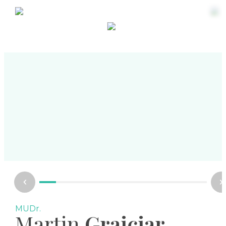
časť análneho zvierača.
Ako sa vyhnúť vzniku análnej trhliny
Prevencia análnej trhliny je kľúčom k minimalizáci
rizika vzniku tohto nepríjemného problému.
Nasledujúce opatrenia môžu pomôcť predchádza
problémom:
Zvýšte príjem vlákniny. Strava bohatá na vlákninu
(celozrnné výrobky, ovocie, zelenina) pomáha
predchádzať zápche a tvrdým stoliciam. Pite
dostatočné množstvo tekutín na podporu
správneho fungovania tráviaceho systému. Fyzick
aktivita podporuje trávenie a znižuje tlak v oblasti
MUDr.
Martin
Grajciar
konečníka. Nezabúdajte ani na zdravé návyky pri