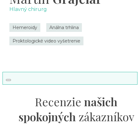
toalete. Vyhýbajte sa dlhému sedeniu na toalete a
Hlavný chirurg
nadmernému tlačeniu pri vyprázdňovaní.
Hemeroidy
Análna trhlina
Trápi vás análna trhlina? Neodkladajte vyšetrenie!
Proktologické video vyšetrenie
Objednajte sa na
proktologické vyšetrenie
ešte
dnes a zistite, ako sa zbaviť nepríjemných ťažkostí.
Recenzie
našich
spokojných
zákazníkov