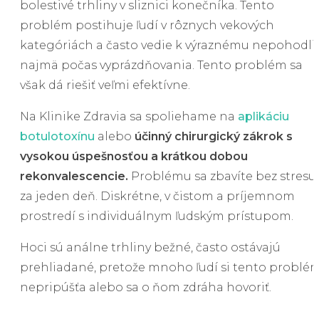
bolestivé trhliny v sliznici konečníka. Tento
problém postihuje ľudí v rôznych vekových
kategóriách a často vedie k výraznému nepohodli
najmä počas vyprázdňovania. Tento problém sa
však dá riešiť veľmi efektívne.
Na Klinike Zdravia sa spoliehame na
aplikáciu
botulotoxínu
alebo
účinný chirurgický zákrok s
vysokou úspešnosťou a krátkou dobou
rekonvalescencie.
Problému sa zbavíte bez stresu
za jeden deň. Diskrétne, v čistom a príjemnom
prostredí s individuálnym ľudským prístupom.
Hoci sú análne trhliny bežné, často ostávajú
prehliadané, pretože mnoho ľudí si tento problé
nepripúšťa alebo sa o ňom zdráha hovoriť.