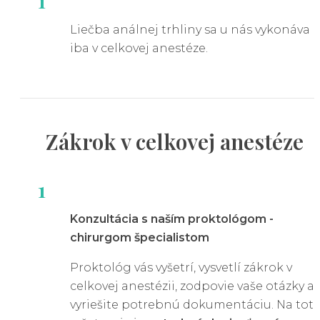
1
a trenie.
Liečba análnej trhliny sa u nás vykonáva
Pôrod
– ženy sú vystavené riziku vzniku trhlín
iba v celkovej anestéze.
počas pôrodu kvôli veľkému tlaku na oblasť
konečníka.
Poruchy tráviaceho traktu
– chronické ochoreni
(Crohnova choroba, ulcerózna kolitída) môžu
Zákrok v
celkovej
anestéze
zvýšiť riziko vzniku trhlín.
Trhliny v konečníku sa častejšie vyskytujú u ľudí so
1
sedavým spôsobom života, nesprávnymi
stravovacími návykmi a nedostatkom vlákniny.
Konzultácia s naším proktológom -
Zvýšené riziko je aj u osôb, ktoré trpia opakujúcim
chirurgom špecialistom
sa zápalmi alebo infekciami v oblasti konečníka.
Proktológ vás vyšetrí, vysvetlí zákrok v
Trhlina na konečníku - príznaky
celkovej anestézii, zodpovie vaše otázky a
vyriešite potrebnú dokumentáciu. Na tot