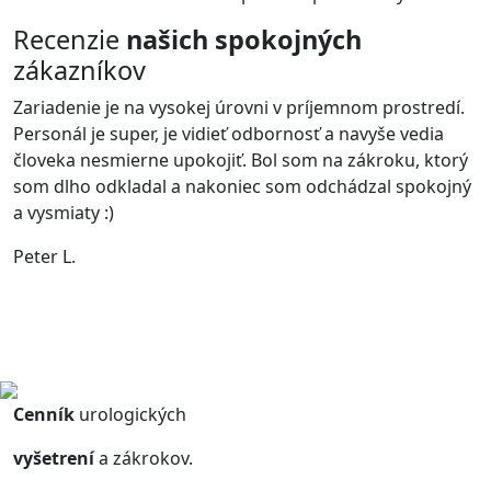
Recenzie
našich spokojných
zákazníkov
Zariadenie je na vysokej úrovni v príjemnom prostredí.
B
Personál je super, je vidieť odbornosť a navyše vedia
v
človeka nesmierne upokojiť. Bol som na zákroku, ktorý
p
som dlho odkladal a nakoniec som odchádzal spokojný
b
a vysmiaty :)
č
Peter L.
D
Cenník
urologických
vyšetrení
a zákrokov.