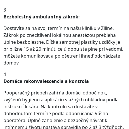
3
Bezbolestný ambulantný zákrok:
Dostavíte sa na svoj termín na našu kliniku v Žiline.
Zákrok po znecitlivení lokálnou anestézou prebieha
úplne bezbolestne. Dĺžka samotnej plastiky uzdičky je
približne 15 až 20 minút, celú dobu ste plne pri vedomí,
môžete komunikovať a po ošetrení ihneď odchádzate
domov.
4
Domáca rekonvalescencia a kontrola
Pooperačný priebeh zahŕňa domáci odpočinok,
zvýšenú hygienu a aplikáciu vlažných obkladov podľa
inštrukcií lekára. Na kontrolu sa dostavíte v
dohodnutom termíne podľa odporúčania Vášho
operatéra. Úplné zahojenie a bezpečný návrat k
intímnemu životu nastáva spravidla po 2 až 3 týždňoch.