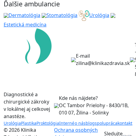
Ďalšie ambulancie
Dermatológia
Stomatológia
Urológia
Estetická medicína
E-mail
zilina@klinikazdravia.sk
Diagnostické a
Kde nás nájdete?
chirurgické zákroky
OC Tambor Prielohy - 8430/1B,
v lokálnej aj celkovej
010 07, Žilina - Solinky
anastéze.
Urológia
Plastika
Proktológia
Interné
o nás
blog
spolupráca
kontakt
© 2026 Klinika
Ochrana osobných
Sledujte