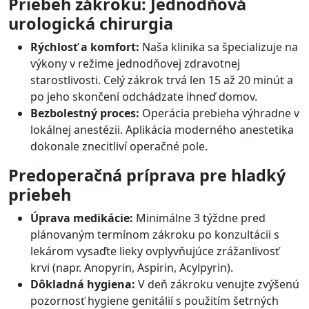
Priebeh zákroku: Jednodňová
urologická chirurgia
Rýchlosť a komfort:
Naša klinika sa špecializuje na
výkony v režime jednodňovej zdravotnej
starostlivosti. Celý zákrok trvá len 15 až 20 minút a
po jeho skončení odchádzate ihneď domov.
Bezbolestný proces:
Operácia prebieha výhradne v
lokálnej anestézii. Aplikácia moderného anestetika
dokonale znecitliví operačné pole.
Predoperačná príprava pre hladký
priebeh
Úprava medikácie:
Minimálne 3 týždne pred
plánovaným termínom zákroku po konzultácii s
lekárom vysaďte lieky ovplyvňujúce zrážanlivosť
krvi (napr. Anopyrin, Aspirin, Acylpyrin).
Dôkladná hygiena:
V deň zákroku venujte zvýšenú
pozornosť hygiene genitálií s použitím šetrných