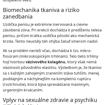
dospelého veku.
Biomechanika tkaniva a riziko
zanedbania
Uzdička penisu je extrémne inervovaná a cievne
zásobená zóna. Pri erekcii dochádza k predĺženiu telesa
penisu, pričom krátka uzdička pôsobí ako mechanická
brzda. Tento neustály ťah ohýba žaluď smerom nadol.
Ak sa problém nerieši včas, dochádza k tzv. mikro-
fissúram (mikroskopickým trhlinám). Telo tieto trhliny
hojí tvorbou
väzivového kolagénu
, ktorý však nemá
vlastnosti pôvodného elastínu. Výsledkom je, že tkanivo
sa s každým zahojeným zranením stáva tuhším, menej
poddajným a náchylnejším na kompletnú ruptúru
(roztrhnutie), ktorá býva sprevádzaná masívnym,
urgentným krvácaním.
Vplyv na sexuálne zdravie a psychiku