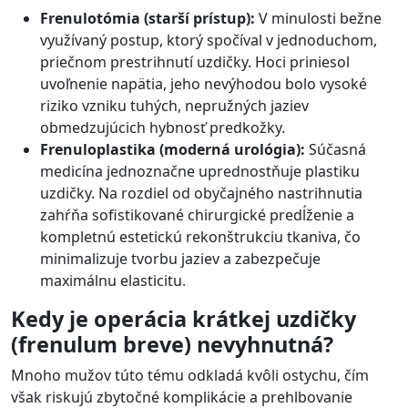
Frenulotómia (starší prístup):
V minulosti bežne
využívaný postup, ktorý spočíval v jednoduchom,
priečnom prestrihnutí uzdičky. Hoci priniesol
uvoľnenie napätia, jeho nevýhodou bolo vysoké
riziko vzniku tuhých, nepružných jaziev
obmedzujúcich hybnosť predkožky.
Frenuloplastika (moderná urológia):
Súčasná
medicína jednoznačne uprednostňuje plastiku
uzdičky. Na rozdiel od obyčajného nastrihnutia
zahŕňa sofistikované chirurgické predĺženie a
kompletnú estetickú rekonštrukciu tkaniva, čo
minimalizuje tvorbu jaziev a zabezpečuje
maximálnu elasticitu.
Kedy je operácia krátkej uzdičky
(frenulum breve) nevyhnutná?
Mnoho mužov túto tému odkladá kvôli ostychu, čím
však riskujú zbytočné komplikácie a prehlbovanie