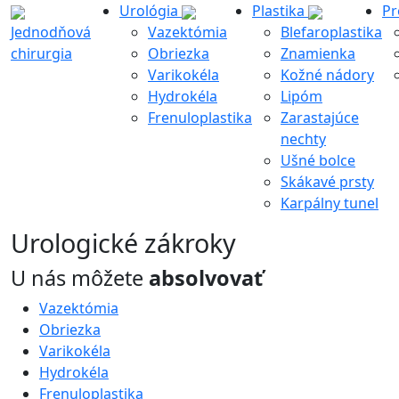
Urológia
Plastika
Pr
Jednodňová
Vazektómia
Blefaroplastika
chirurgia
Obriezka
Znamienka
Varikokéla
Kožné nádory
Hydrokéla
Lipóm
Frenuloplastika
Zarastajúce
nechty
Ušné bolce
Skákavé prsty
Karpálny tunel
Urologické zákroky
U nás môžete
absolvovať
Vazektómia
Obriezka
Varikokéla
Hydrokéla
Frenuloplastika