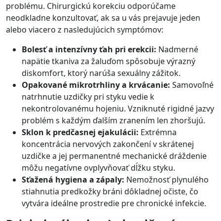
problému. Chirurgickú korekciu odporúčame
neodkladne konzultovať, ak sa u vás prejavuje jeden
alebo viacero z nasledujúcich symptómov:
Bolesť a intenzívny ťah pri erekcii:
Nadmerné
napätie tkaniva za žaluďom spôsobuje výrazný
diskomfort, ktorý narúša sexuálny zážitok.
Opakované mikrotrhliny a krvácanie:
Samovoľné
natrhnutie uzdičky pri styku vedie k
nekontrolovanému hojeniu. Vzniknuté rigidné jazvy
problém s každým ďalším zranením len zhoršujú.
Sklon k predčasnej ejakulácii:
Extrémna
koncentrácia nervových zakončení v skrátenej
uzdičke a jej permanentné mechanické dráždenie
môžu negatívne ovplyvňovať dĺžku styku.
Sťažená hygiena a zápaly:
Nemožnosť plynulého
stiahnutia predkožky bráni dôkladnej očiste, čo
vytvára ideálne prostredie pre chronické infekcie.