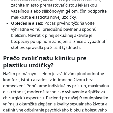
začnite miesto premasťovať čistou lekárskou
vazelínou alebo silikónovým gélom, čím podporíte
mäkkosť a elasticitu novej uzdičky.
Oblečenie a sex:
Počas prvého týždňa voľte
výhradne voľnú, priedušnú bavlnenú spodnú
bielizeň. Návrat k plnej sexuálnej aktivite je
bezpečný po úplnom zahojení sliznice a vypadnutí
stehov, spravidla po 2 až 3 týždňoch.
Prečo zvoliť našu kliniku pre
plastiku uzdičky?
Naším primárnym cieľom je vrátiť vám plnohodnotný
komfort, istotu a radosť z intímneho života bez
obmedzení. Ponúkame individuálny prístup, maximálnu
diskrétnosť, moderné technické vybavenie a špičkovú
chirurgickú expertízu. Pacienti po našej frenuloplastike
vnímajú okamžité zlepšenie kvality sexuálneho života a
definitívne odbúranie psychického bloku z bolestivého