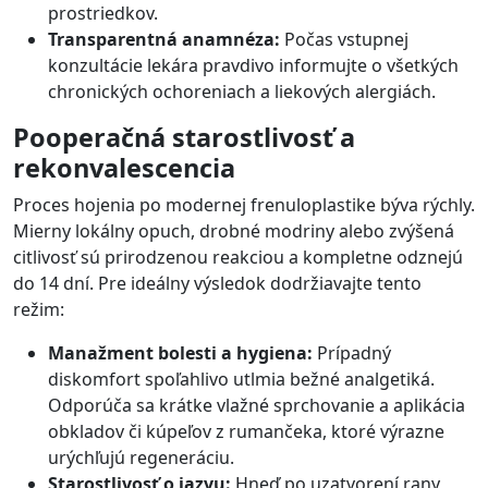
prostriedkov.
Transparentná anamnéza:
Počas vstupnej
konzultácie lekára pravdivo informujte o všetkých
chronických ochoreniach a liekových alergiách.
Pooperačná starostlivosť a
rekonvalescencia
Proces hojenia po modernej frenuloplastike býva rýchly.
Mierny lokálny opuch, drobné modriny alebo zvýšená
citlivosť sú prirodzenou reakciou a kompletne odznejú
do 14 dní. Pre ideálny výsledok dodržiavajte tento
režim:
Manažment bolesti a hygiena:
Prípadný
diskomfort spoľahlivo utlmia bežné analgetiká.
Odporúča sa krátke vlažné sprchovanie a aplikácia
obkladov či kúpeľov z rumančeka, ktoré výrazne
urýchľujú regeneráciu.
Starostlivosť o jazvu:
Hneď po uzatvorení rany