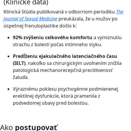
(Klinické dáta)
Klinická štúdia publikovaná v odbornom periodiku
The
Journal of Sexual Medicine
preukázala, že u mužov po
úspešnej frenuloplastike došlo k:
92% zvýšeniu celkového komfortu
a vymiznutiu
strachu z bolesti počas intímneho styku.
Predĺženiu ejakulačného latenciačného času
(IELT)
, nakoľko sa chirurgickým uvoľnením znížila
patologická mechanorecepčná precitlivenosť
žaluďa.
Výraznému poklesu psychogénne podmienenej
erektilnej dysfunkcie, ktorá pramenila z
podvedomej obavy pred bolesťou.
Ako
postupovať