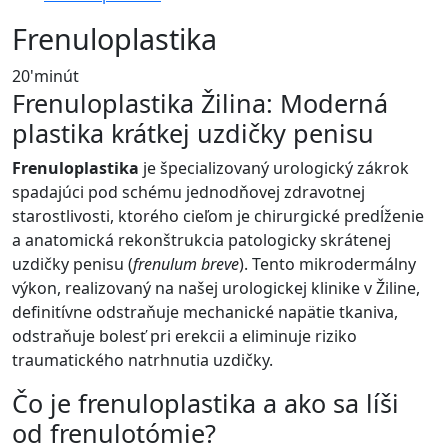
Frenuloplastika
20'
minút
Frenuloplastika Žilina: Moderná
plastika krátkej uzdičky penisu
Frenuloplastika
je špecializovaný urologický zákrok
spadajúci pod schému jednodňovej zdravotnej
starostlivosti, ktorého cieľom je chirurgické predĺženie
a anatomická rekonštrukcia patologicky skrátenej
uzdičky penisu (
frenulum breve
). Tento mikrodermálny
výkon, realizovaný na našej urologickej klinike v Žiline,
definitívne odstraňuje mechanické napätie tkaniva,
odstraňuje bolesť pri erekcii a eliminuje riziko
traumatického natrhnutia uzdičky.
Čo je frenuloplastika a ako sa líši
od frenulotómie?