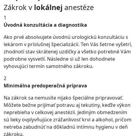
Zákrok v
lokálnej
anestéze
1
Úvodná konzultácia a diagnostika
Ako prvé absolvujete úvodnú urologickú konzultáciu s
lekárom v príslušnej špecializácii. Ten Vás šetrne vyšetrí,
zhodnotí stav skrátenej uzdičky a všetko potrebné Vám
podrobne vysvetlí. Následne si už len dohodnete
vyhovujúci termín samotného zákroku.
2
Minimálna predoperačná príprava
Na zákrok sa nemusíte nijako špeciálne pripravovať.
Môžete bežne prijímať potravu aj tekutiny, keďže výkon
neprebieha v celkovej anestézii. Jediným obmedzením
sú lieky ovplyvňujúce zrážanlivosť krvi a alkohol, pričom
netreba zabudnúť na dôkladnú intímnu hygienu v deň
zákroku.